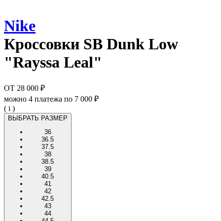
Nike
Кроссовки
SB Dunk Low
"Rayssa Leal"
ОТ
28 000 ₽
можно 4 платежа по
7 000 ₽
( i )
ВЫБРАТЬ РАЗМЕР
36
36.5
37.5
38
38.5
39
40.5
41
42
42.5
43
44
44.5