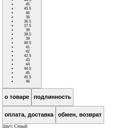
45
45.5
46
36
36.5
37.5
38
38.5
39
40.5
41
42
42.5
43
44
44.5
45
45.5
46
о товаре
подлинность
оплата, доставка
обмен, возврат
Цвет:
Серый