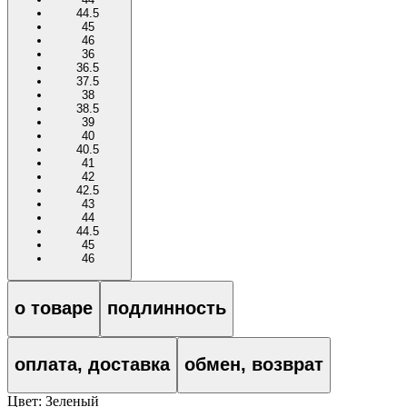
44.5
45
46
36
36.5
37.5
38
38.5
39
40
40.5
41
42
42.5
43
44
44.5
45
46
о товаре
подлинность
оплата, доставка
обмен, возврат
Цвет:
Зеленый