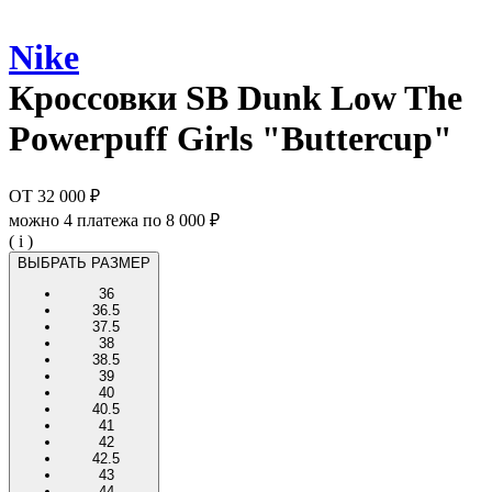
Nike
Кроссовки
SB Dunk Low The
Powerpuff Girls "Buttercup"
ОТ
32 000 ₽
можно 4 платежа по
8 000 ₽
( i )
ВЫБРАТЬ РАЗМЕР
36
36.5
37.5
38
38.5
39
40
40.5
41
42
42.5
43
44