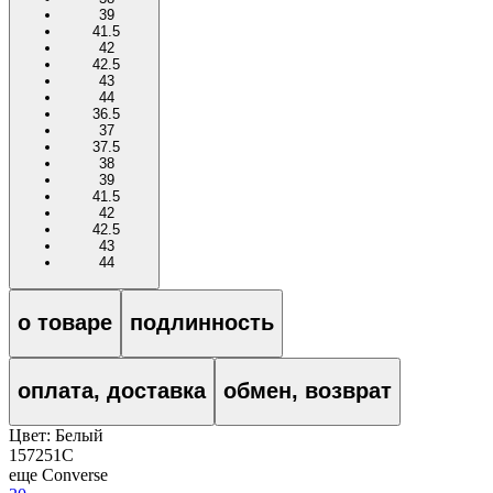
39
41.5
42
42.5
43
44
36.5
37
37.5
38
39
41.5
42
42.5
43
44
о товаре
подлинность
оплата, доставка
обмен, возврат
Цвет:
Белый
157251C
еще Converse