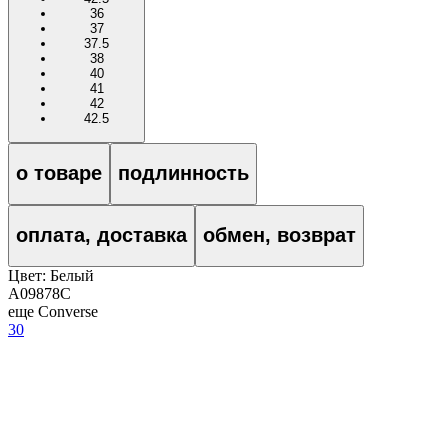
36
37
37.5
38
40
41
42
42.5
о товаре
подлинность
оплата, доставка
обмен, возврат
Цвет:
Белый
A09878C
еще Converse
30