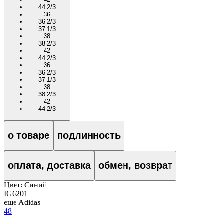
44 2/3
36
36 2/3
37 1/3
38
38 2/3
42
44 2/3
36
36 2/3
37 1/3
38
38 2/3
42
44 2/3
о товаре
подлинность
оплата, доставка
обмен, возврат
Цвет:
Синий
IG6201
еще Adidas
48