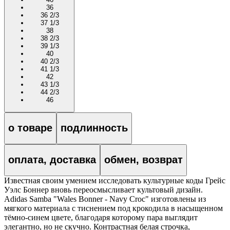
36
36 2/3
37 1/3
38
38 2/3
39 1/3
40
40 2/3
41 1/3
42
43 1/3
44 2/3
46
о товаре
подлинность
оплата, доставка
обмен, возврат
Известная своим умением исследовать культурные коды Грейс
Уэлс Боннер вновь переосмысливает культовый дизайн.
Adidas Samba "Wales Bonner - Navy Croc" изготовлены из
мягкого материала с тиснением под крокодила в насыщенном
тёмно-синем цвете, благодаря которому пара выглядит
элегантно, но не скучно. Контрастная белая строчка,