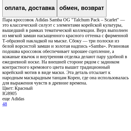
оплата, доставка
обмен, возврат
Пара кроссовок Adidas Samba OG "Talchum Pack – Scarlet" —
это классический силуэт с элементами корейской культуры,
вышедший в рамках тематической коллекции. Верх выполнен
из мягкой замши насыщенного красного оттенка с фирменной
Т-образной накладкой на мыске. Сбоку — три полоски из
белой ворсистой замши и золотая надпись «Samba». Резиновая
подошва кроссовок обеспечивает хорошее сцепление, а
кожаные язычок и внутренняя отделка делают пару удобной в
ежедневной носке. На внешней стороне рядом с задником
контрастного кремового цвета вышит традиционный
корейский мотив в виде маски. Эта деталь отсылает к
народным маскарадным танцам Кореи, где она использовалась
для выражения чувств в древние времена.
Цвет:
Красный
IG8905
еще Adidas
48