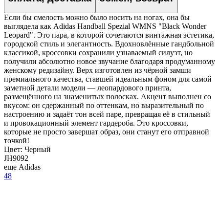
Если бы смелость можно было носить на ногах, она бы
выглядела как Adidas Handball Spezial WMNS "Black Wonder
Leopard". Это пара, в которой сочетаются винтажная эстетика,
городской стиль и элегантность. Вдохновлённые гандбольной
классикой, кроссовки сохранили узнаваемый силуэт, но
получили абсолютно новое звучание благодаря продуманному
женскому редизайну. Верх изготовлен из чёрной замши
премиального качества, ставшей идеальным фоном для самой
заметной детали модели — леопардового принта,
размещённого на знаменитых полосках. Акцент выполнен со
вкусом: он сдержанный по оттенкам, но выразительный по
настроению и задаёт тон всей паре, превращая её в стильный
и провокационный элемент гардероба. Это кроссовки,
которые не просто завершат образ, они станут его отправной
точкой!
Цвет:
Черный
JH9092
еще Adidas
48