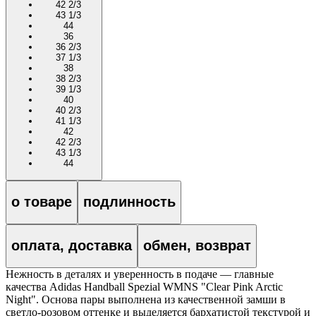
42 2/3
43 1/3
44
36
36 2/3
37 1/3
38
38 2/3
39 1/3
40
40 2/3
41 1/3
42
42 2/3
43 1/3
44
о товаре
подлинность
оплата, доставка
обмен, возврат
Нежность в деталях и уверенность в подаче — главные
качества Adidas Handball Spezial WMNS "Clear Pink Arctic
Night". Основа пары выполнена из качественной замши в
светло-розовом оттенке и выделяется бархатистой текстурой и