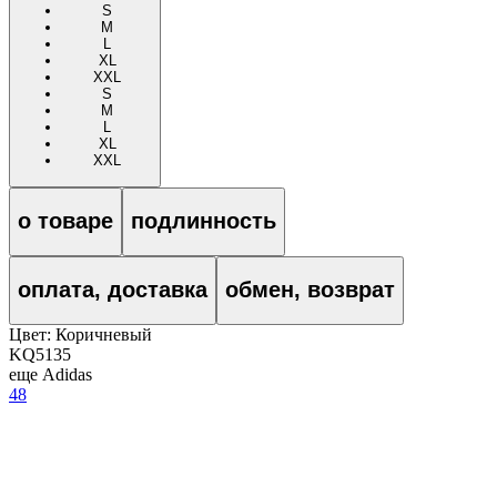
S
M
L
XL
XXL
S
M
L
XL
XXL
о товаре
подлинность
оплата, доставка
обмен, возврат
Цвет:
Коричневый
KQ5135
еще Adidas
48