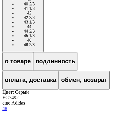
40 2/3
41 1/3
42
42 2/3
43 1/3
44
44 2/3
45 1/3
46
46 2/3
о товаре
подлинность
оплата, доставка
обмен, возврат
Цвет:
Серый
EG7492
еще Adidas
48