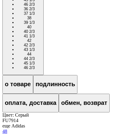
46 2/3
36 2/3
37 1/3
38
39 1/3
40
40 2/3
41 1/3
42
42 2/3
43 1/3
44
44 2/3
45 1/3
46 2/3
о товаре
подлинность
оплата, доставка
обмен, возврат
Цвет:
Серый
FU7914
еще Adidas
48