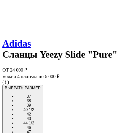
Adidas
Сланцы
Yeezy Slide "Pure"
ОТ
24 000 ₽
можно 4 платежа по
6 000 ₽
( i )
ВЫБРАТЬ РАЗМЕР
37
38
39
40 1/2
42
43
44 1/2
46
47