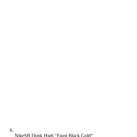
Nike
SB Dunk High "Faust Black Gold"