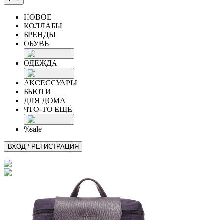
НОВОЕ
КОЛЛАБЫ
БРЕНДЫ
ОБУВЬ
ОДЕЖДА
АКСЕССУАРЫ
БЬЮТИ
ДЛЯ ДОМА
ЧТО-ТО ЕЩЁ
%sale
ВХОД / РЕГИСТРАЦИЯ